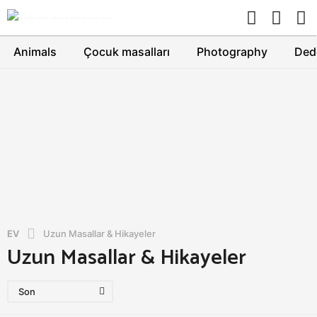
Animals
Çocuk masalları
Photography
Dede
EV
Uzun Masallar & Hikayeler
Uzun Masallar & Hikayeler
Son