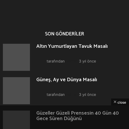
SON GÖNDERILER
Altın Yumurtlayan Tavuk Masalı
tarafından
admin
3 yıl önce
3
y
ı
l
Güneş, Ay ve Dünya Masalı
ö
n
c
tarafından
admin
3 yıl önce
3
e
y
close
ı
l
Güzeller Güzeli Prensesin 40 Gün 40
ö
Gece Süren Düğünü
n
c