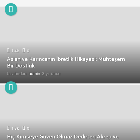
1.4k
0
Aslan ve Karıncanın İbretlik Hikayesi: Muhteşem
Bir Dostluk
tarafından
admin
3 yıl önce
3
y
ı
l
ö
n
c
e
1.3k
0
Hiç Kimseye Güven Olmaz Dedirten Akrep ve